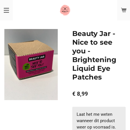
Ga
direct
naar
de
hoofdinhoud
Beauty Jar -
Nice to see
you -
Brightening
Liquid Eye
Patches
€ 8,99
Laat het me weten
wanneer dit product
weer op voorraad is.