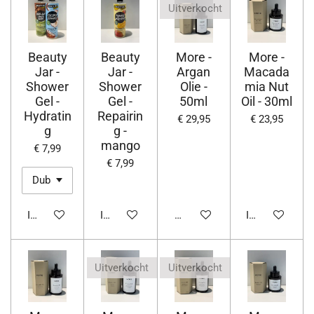
Uitverkocht
Beauty
Beauty
More -
More -
Jar -
Jar -
Argan
Macada
Shower
Shower
Olie -
mia Nut
Gel -
Gel -
50ml
Oil - 30ml
Hydratin
Repairin
€ 29,95
€ 23,95
g
g -
mango
€ 7,99
€ 7,99
In winkelwagen
In winkelwagen
Houd mij op de hoogte
In winkelwage
Uitverkocht
Uitverkocht