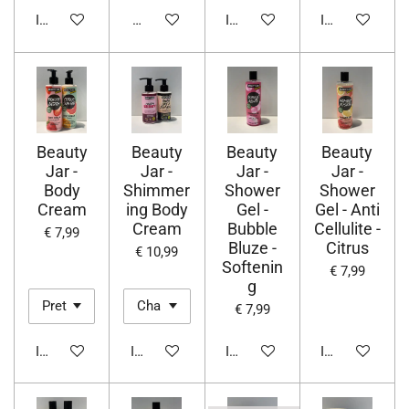
In winkelwagen
Houd mij op de hoogte
In winkelwagen
In winkelwage
Beauty
Beauty
Beauty
Beauty
Jar -
Jar -
Jar -
Jar -
Body
Shimmer
Shower
Shower
Cream
ing Body
Gel -
Gel - Anti
Cream
Bubble
Cellulite -
€ 7,99
Bluze -
Citrus
€ 10,99
Softenin
€ 7,99
g
€ 7,99
In winkelwagen
In winkelwagen
In winkelwagen
In winkelwage