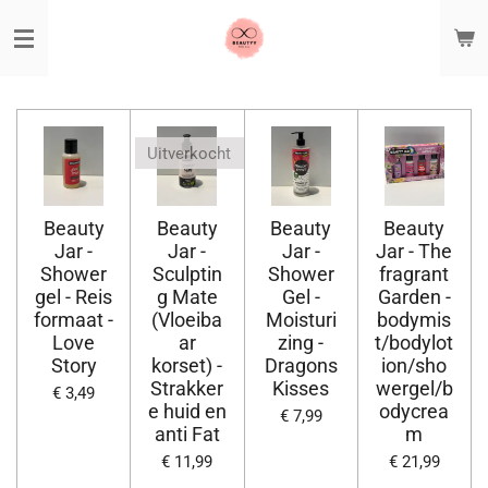
Ga
direct
naar
de
hoofdinhoud
Uitverkocht
Beauty
Beauty
Beauty
Beauty
Jar -
Jar -
Jar -
Jar - The
Shower
Sculptin
Shower
fragrant
gel - Reis
g Mate
Gel -
Garden -
formaat -
(Vloeiba
Moisturi
bodymis
Love
ar
zing -
t/bodylot
Story
korset) -
Dragons
ion/sho
Strakker
Kisses
wergel/b
€ 3,49
e huid en
odycrea
€ 7,99
anti Fat
m
€ 11,99
€ 21,99