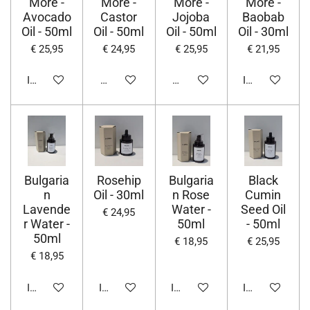
More -
More -
More -
More -
Avocado
Castor
Jojoba
Baobab
Oil - 50ml
Oil - 50ml
Oil - 50ml
Oil - 30ml
€ 25,95
€ 24,95
€ 25,95
€ 21,95
In winkelwagen
Houd mij op de hoogte
Houd mij op de hoogte
In winkelwage
Bulgaria
Rosehip
Bulgaria
Black
n
Oil - 30ml
n Rose
Cumin
Lavende
Water -
Seed Oil
€ 24,95
r Water -
50ml
- 50ml
50ml
€ 18,95
€ 25,95
€ 18,95
In winkelwagen
In winkelwagen
In winkelwagen
In winkelwage