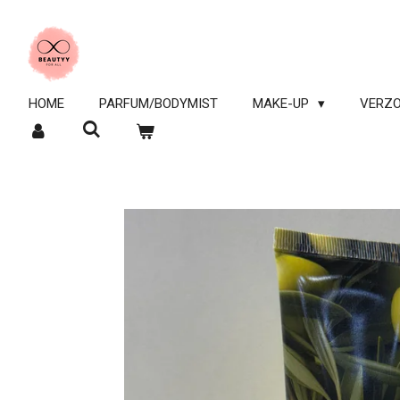
Ga
direct
naar
de
hoofdinhoud
HOME
PARFUM/BODYMIST
MAKE-UP
VERZO