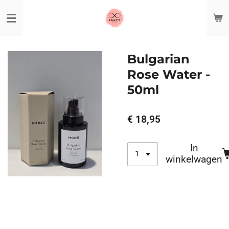
Ga
direct
naar
de
hoofdinhoud
Bulgarian
Rose Water -
50ml
€ 18,95
In
winkelwagen