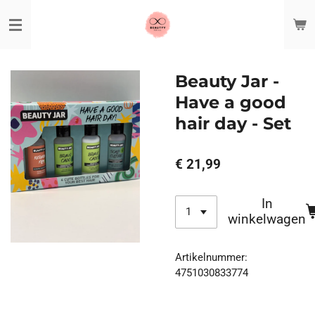
Ga
direct
naar
de
hoofdinhoud
Beauty Jar -
Have a good
hair day - Set
€ 21,99
In
winkelwagen
Artikelnummer:
4751030833774