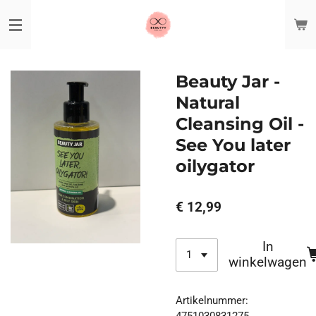
Ga
direct
naar
de
hoofdinhoud
Beauty Jar -
Natural
Cleansing Oil -
See You later
oilygator
€ 12,99
In
winkelwagen
Artikelnummer:
4751030831275