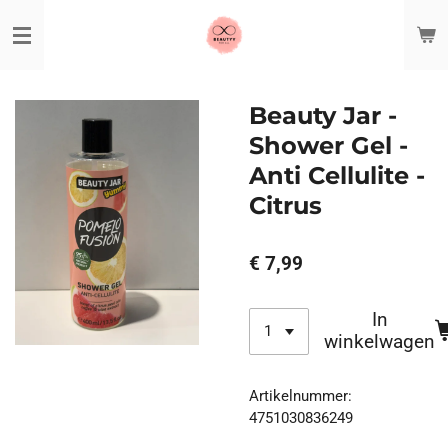
Ga
direct
naar
de
hoofdinhoud
Beauty Jar -
Shower Gel -
Anti Cellulite -
Citrus
€ 7,99
In
winkelwagen
Artikelnummer:
4751030836249